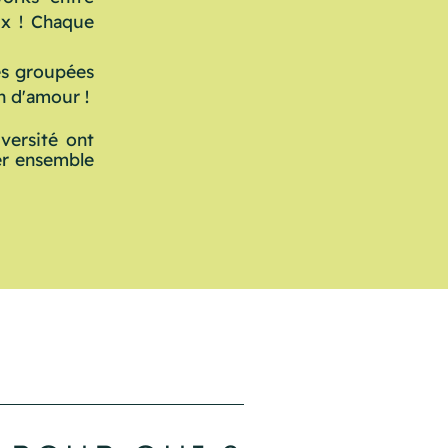
ux ! Chaque
es groupées
in d'amour !
versité ont
ler ensemble