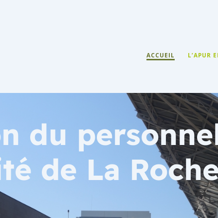
ACCUEIL
L’APUR 
on du personne
ité de La Roche