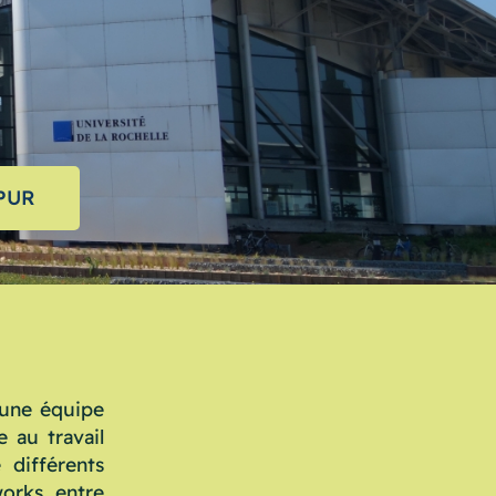
APUR
t une équipe
 au travail
 différents
works entre